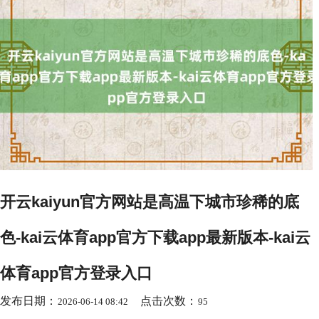
开云kaiyun官方网站是高温下城市珍稀的底
色-kai云体育app官方下载app最新版本-kai云
体育app官方登录入口
发布日期：
点击次数：
2026-06-14 08:42
95