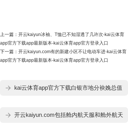
上一篇：
开云kaiyun冰袖、T恤已不知湿透了几许次-kai云体育
app官方下载app最新版本-kai云体育app官方登录入口
下一篇：
开云kaiyun.com有的新建小区不让电动车进-kai云体育
app官方下载app最新版本-kai云体育app官方登录入口
kai云体育app官方下载白银市地分袂娩总值
增长7.1%-kai云体育app官方下载app最新版
开云kaiyun.com包括舱内航天服和舱外航天
本-kai云体育app官方登录入口