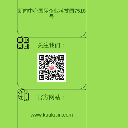
新闻中心国际企业科技园7518
号
关注我们：
官方网站：
www.kuukaiin.com