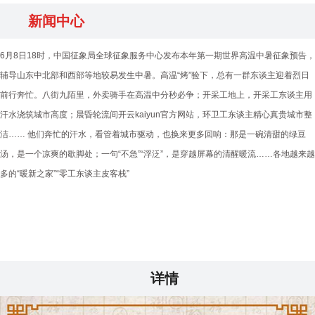
新闻中心
6月8日18时，中国征象局全球征象服务中心发布本年第一期世界高温中暑征象预告，
辅导山东中北部和西部等地较易发生中暑。高温“烤”验下，总有一群东谈主迎着烈日
前行奔忙。八街九陌里，外卖骑手在高温中分秒必争；开采工地上，开采工东谈主用
汗水浇筑城市高度；晨昏轮流间开云kaiyun官方网站，环卫工东谈主精心真贵城市整
洁…… 他们奔忙的汗水，看管着城市驱动，也换来更多回响：那是一碗清甜的绿豆
汤，是一个凉爽的歇脚处；一句“不急”“浮泛”，是穿越屏幕的清醒暖流……各地越来越
多的“暖新之家”“零工东谈主皮客栈”
详情