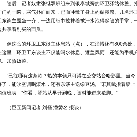
随后，记者奴隶张继双班组来到银泰城旁的环卫驿站休整。
开门的一瞬，寒气扑面而来，已而冲散了身上的黏腻感。几名环
工东谈主围坐一齐，一边用纸巾擦抹着被汗水泡得起皱的手掌，
边共享着刚买的西瓜。
像这么的环卫工东谈主休息站（点），在淄博还有800余处
在这里，环卫工东谈主不仅能喝水休息、遮盖风雨，还能为手机
电、加热饭菜。
“已往哪有这条款？热的本领只可蹲在公交站台暗影里。当今
好了，能吹空调喝滚水，还有东谈主送绿豆汤。”宋其武指着墙上
的值班表，“你看，驿站从早开到晚，随时能进来歇脚。”
（巨匠新闻记者 刘磊 潘赞名 报谈）