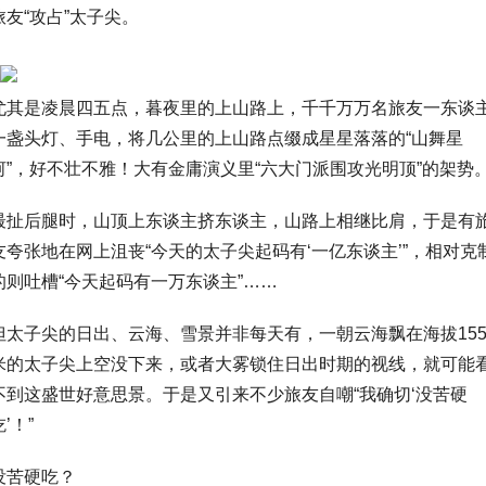
旅友“攻占”太子尖。
尤其是凌晨四五点，暮夜里的上山路上，千千万万名旅友一东谈
一盏头灯、手电，将几公里的上山路点缀成星星落落的“山舞星
河”，好不壮不雅！大有金庸演义里“六大门派围攻光明顶”的架势
最扯后腿时，山顶上东谈主挤东谈主，山路上相继比肩，于是有
友夸张地在网上沮丧“今天的太子尖起码有‘一亿东谈主’”，相对克
的则吐槽“今天起码有一万东谈主”……
但太子尖的日出、云海、雪景并非每天有，一朝云海飘在海拔155
米的太子尖上空没下来，或者大雾锁住日出时期的视线，就可能
不到这盛世好意思景。于是又引来不少旅友自嘲“我确切‘没苦硬
吃’！”
没苦硬吃？