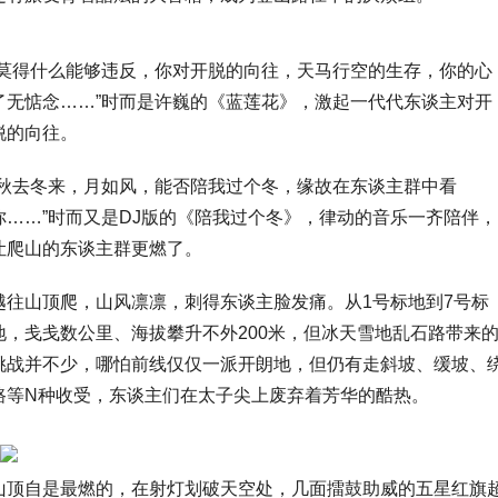
“莫得什么能够违反，你对开脱的向往，天马行空的生存，你的心
了无惦念……”时而是许巍的《蓝莲花》，激起一代代东谈主对开
脱的向往。
“秋去冬来，月如风，能否陪我过个冬，缘故在东谈主群中看
你……”时而又是DJ版的《陪我过个冬》，律动的音乐一齐陪伴，
让爬山的东谈主群更燃了。
越往山顶爬，山风凛凛，刺得东谈主脸发痛。从1号标地到7号标
地，戋戋数公里、海拔攀升不外200米，但冰天雪地乱石路带来
挑战并不少，哪怕前线仅仅一派开朗地，但仍有走斜坡、缓坡、
路等N种收受，东谈主们在太子尖上废弃着芳华的酷热。
山顶自是最燃的，在射灯划破天空处，几面擂鼓助威的五星红旗