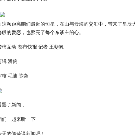
而这颗距离咱们最近的恒星，在山与云海的交汇中，带来了星辰
海般的爱恋，也照亮了每个东谈主的心。
橙柿互动·都市快报 记者 王斐帆
剪辑 潘俐
审核 毛迪 陈奕
看罢了新闻，
咱们一起来听一下
今天的佩琦说新闻吧！