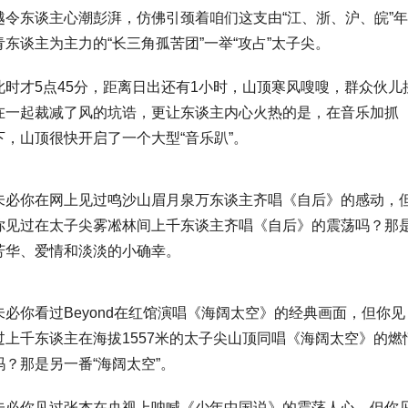
越令东谈主心潮彭湃，仿佛引颈着咱们这支由“江、浙、沪、皖”年
青东谈主为主力的“长三角孤苦团”一举“攻占”太子尖。
此时才5点45分，距离日出还有1小时，山顶寒风嗖嗖，群众伙儿
在一起裁减了风的坑诰，更让东谈主内心火热的是，在音乐加抓
下，山顶很快开启了一个大型“音乐趴”。
未必你在网上见过鸣沙山眉月泉万东谈主齐唱《自后》的感动，
你见过在太子尖雾凇林间上千东谈主齐唱《自后》的震荡吗？那
芳华、爱情和淡淡的小确幸。
未必你看过Beyond在红馆演唱《海阔太空》的经典画面，但你见
过上千东谈主在海拔1557米的太子尖山顶同唱《海阔太空》的燃
吗？那是另一番“海阔太空”。
未必你见过张杰在央视上呐喊《少年中国说》的震荡人心，但你