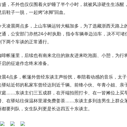
方盛，不外也仅仅围着火炉睡了半个小时，就被风凉硬生生冻醒
然后鞋子一脱，一起烤“冰脚”回血。
今天凌晨两点多，上山车辆运转大幅加多，为了选藏浙西天路上
交通，公安部门亦然24小时执勤，指令车辆单边泊车，决不可堵
剩下两个车谈的正常通行。
咖啡帐篷里，后续也有南来北往的旅友进来吃泡面、小憩，为行
开启的征途作念终末准备。
凌晨4点多，帐篷外曾经东谈主声纷扰，奉陪着动感的音乐，太子
尖驿站近邻的私家车曾经达到近千辆。前锋小伙、年青小姐、亲
家庭……东谈主们三五成群，在开端拍照打卡、在一皆摊位上买
餐、在驿站往保温杯里灌免费姜茶……东谈主多到连男生上群众
厕都要列队，女生队列更是长达四五十东谈主。