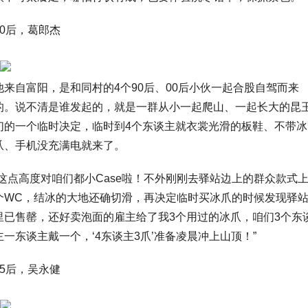
90后，葛郎杰
他来自富阳，是和同村的4个90后、00后小伙一起合股自驾而来
的。说不清是谁发起的，就是一群从小一起爬山、一起长大的昆
们的一个临时决定，临时到4个东谈主就衣裳光滑的板鞋、不带冰
爪、手机没充满电就来了。
“这点高度对咱们都小Case啦！不外刚刚去驿站边上的群众款式
个WC，结冰的大地还确切滑，再决定临时买冰爪的时候发现驿
里已售罄，还好卖泡面的雇主给了我3个用过的冰爪，咱们3个东
主一东谈主戴一个，‘4东谈主3爪’准备凌晨冲上山顶！”
95后，吴永健