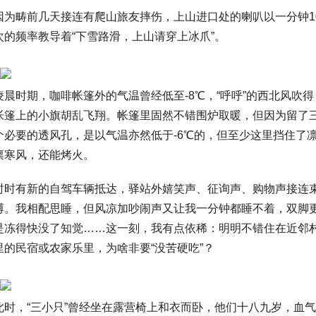
因为畴前几天接连有爬山旅友摔伤，上山进口处的喇叭以一分钟1
次的频率教导着“下雪路滑，上山请穿上冰爪”。
凌晨时期，咖啡帐篷外的气温曾经低至-8℃，“呼呼”的西北风吹得
帐篷上的小旗胡乱飞翔。帐篷里固然不错围炉取暖，但因为留了
个必要的透风孔，是以气温亦然低于-6℃的，但至少这里挡住了
凛寒风，还能烤火。
时时有新的自驾车辆抵达，驿站外嬉笑声、征询声、购物声接连
缚。我相配思睡，但风凉加吵闹声又让我一分钟都睡不着，双脚
是冻得快没了知觉……这一刻，我有点依稀：明明不错住在近邻
里的民宿或农家乐里，为啥非要“没苦硬吃”？
此时，“三小只”曾经坐在露营椅上和衣而卧，他们十八九岁，血气