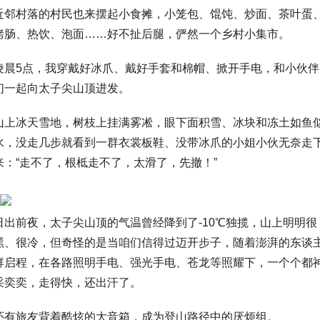
近邻村落的村民也来摆起小食摊，小笼包、馄饨、炒面、茶叶蛋
烤肠、热饮、泡面……好不扯后腿，俨然一个乡村小集市。
凌晨5点，我穿戴好冰爪、戴好手套和棉帽、掀开手电，和小伙伴
们一起向太子尖山顶进发。
山上冰天雪地，树枝上挂满雾凇，眼下面积雪、冰块和冻土如鱼
水，没走几步就看到一群衣裳板鞋、没带冰爪的小姐小伙无奈走
来：“走不了，根柢走不了，太滑了，先撤！”
日出前夜，太子尖山顶的气温曾经降到了-10℃独揽，山上明明很
黑、很冷，但奇怪的是当咱们信得过迈开步子，随着澎湃的东谈
群启程，在各路照明手电、强光手电、苍龙等照耀下，一个个都
采奕奕，走得快，还出汗了。
还有旅友背着酷炫的大音箱，成为登山路径中的厌烦组。