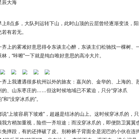
星辰大海
早上8点多，大队列运转下山，此时山顶的云层曾经逐渐变淡，阳
光若有若无。
一齐上的雾凇好意思得令东谈主心醉，东谈主们松驰找一棵树、
派林，“咔嚓”一下就是纯白唯好意思的高冷大片。
一齐上我遭遇很多杭州以外的旅友：嘉兴的、金华的、上海的、
州的、山东枣庄的……但这时候地域已不紧迫，只分“穿冰爪
的”和“没穿冰爪的”。
都说“上坡容易下坡难”，超越是结冰的山上。这时候穿冰爪的，只
须我方稍加重视，险些一齐坦途；而没穿冰爪的，即便防卫翼翼
未免摔跤，有的还摔破了皮。别称裤子背面全是泥巴的小伙在连