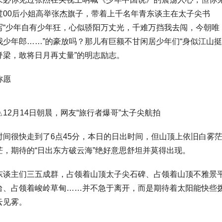
过00后小姐高举张杰旗子，带着上千名年青东谈主在太子尖书
写“少年自有少年狂，心似骄阳万丈光，千难万挡我去闯，今朝唯
我少年郎……”的豪放吗？那儿有巨额不甘闲居少年们“身似江山挺
脊梁，敢将日月再丈量”的明志励志。
称愿
△12月14日朝晨，网友“旅行者爆哥”太子尖航拍
时间很快走到了6点45分，本日的日出时间，但山顶上依旧白雾
茫，期待的“日出东方破云海”绝好意思舒坦并莫得出现。
东谈主们三五成群，占领着山顶太子尖石碑、占领着山顶不雅景
台、占领着峻岭草甸……并不急于离开，而是期待着太阳能快些
云见雾。