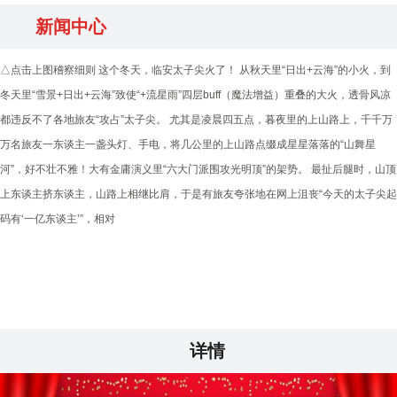
新闻中心
△点击上图稽察细则 这个冬天，临安太子尖火了！ 从秋天里“日出+云海”的小火，到
冬天里“雪景+日出+云海”致使“+流星雨”四层buff（魔法增益）重叠的大火，透骨风凉
都违反不了各地旅友“攻占”太子尖。 尤其是凌晨四五点，暮夜里的上山路上，千千万
万名旅友一东谈主一盏头灯、手电，将几公里的上山路点缀成星星落落的“山舞星
河”，好不壮不雅！大有金庸演义里“六大门派围攻光明顶”的架势。 最扯后腿时，山顶
上东谈主挤东谈主，山路上相继比肩，于是有旅友夸张地在网上沮丧“今天的太子尖起
码有‘一亿东谈主’”，相对
详情