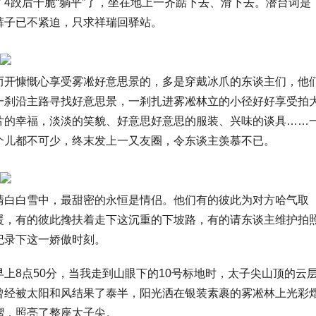
了4跤后干脆“躺平”了，坐在地上一齐踮下去、滑下去。潜台词是
裤子已不紧迫，只求祥瑞回驿站。
而开慷慨心享受雾凇好意思景的，多是穿戴冰爪的东谈主们，他
一刹沿主路寻找好意思景，一刹扎进雾凇林立的小径好好享受拍
片的幸福，淡淡的笑貌、好意思好意思的服装、兴味的谈具……
个儿都不可少，终末发上一又友圈，令东谈主羡慕不已。
清白白雪中，最甜密的永恒是情侣。他们有的彼此为对方哈气取
暖，有的彼此搀扶着走下这沉重的下坡路，有的请东谈主维护拍
纪录下这一娇傲时刻。
早上8点50分，当我走到山眼下的10号标地时，太子尖山顶的云
曾经被太阳和风结果了泰半，阳光洒在银装素裹的雾凇林上光彩
熠，照亮了整座太子尖。