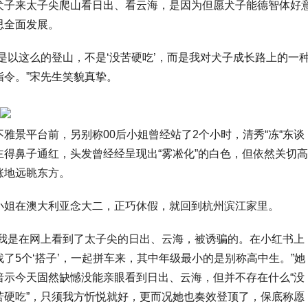
犬子来太子尖爬山看日出、看云海，是因为但愿犬子能德智体好
思全面发展。
“是以这么的登山，不是‘没苦硬吃’，而是我对犬子成长路上的一
指令。”宋先生笑貌真挚。
不雅景平台前，另别称00后小姐曾经站了2个小时，清秀“冻“东谈
主得鼻子通红，头发曾经经呈现出“雾凇化”的白色，但依然关切高
涨地远眺东方。
小姐在澳大利亚念大二，正巧休假，就回到杭州滨江家里。
“我是在网上看到了太子尖的日出、云海，被诱骗的。在小红书上
找了5个‘搭子’，一起拼车来，其中年级最小的是别称高中生。”她
暗示今天固然缺憾没能亲眼看到日出、云海，但并不存在什么“没
苦硬吃”，只须我方忻悦就好，更而况她也奏效登顶了，保底称愿