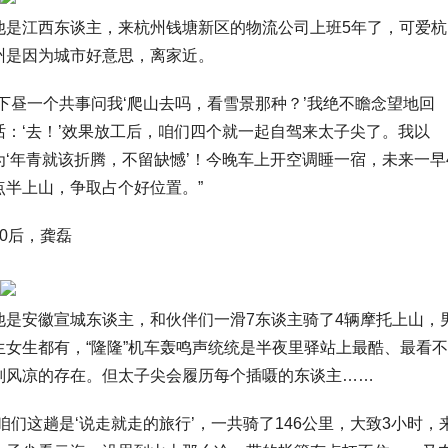
他是江西东谈主，来杭州钱塘新区的物流公司上班5年了，可爱杭
州是因为城市好意思，离家近。
“下昼一个共事问我‘爬山去吗，看雪景那种？’我绝不瞻念望地回
话：‘去！’效果放工后，咱们四个就一起自驾来太子尖了。我以
为‘年青就该折腾，不留缺憾’！今晚车上开空调睡一宿，未来一早
点半上山，争取占个好位置。”
00后，龚磊
他是安徽宣城东谈主，和伙伴们一滑7东谈主骑了4辆摩托上山，
生女生都有，“隆隆”机车轰鸣声统统是半夜里驿站上最酷、最看不
刮风凉的存在。但太子尖会履历每个插嗫的东谈主……
“咱们这趟是‘说走就走的旅行’，一共骑了146公里，大致3小时，