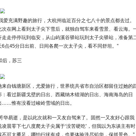
“我爱充满野趣的旅行，大杭州临近百分之七八十的景点都去过。
此次在网上看到太子尖下雪后，就独自驾车来看雪景、看云海。
齐走走停停玩到临安，从山屿溪谷驿站玩到太子尖驿站，准备第
天6点45分日出前、日间各爬一次太子尖，看不同舒坦。”
80后，苏三
她来自钱塘新区，尤爱旅行，世界统共省市自治区都留住过她的
影：看过新疆戈壁的日出、西藏纳木错湖的日出、海南海岛的日
出……惟有没看过峻岭雪域的日出。
“芳华易逝，是以此次就和一又友自驾来了。固然一又友好心跟我
说凌晨零下七八度爬太子尖属于‘没苦硬吃’，但我以为东谈主有时
候不可太餍足，哪怕行状有成，也要体验洗尽铅华，保抓景色。”