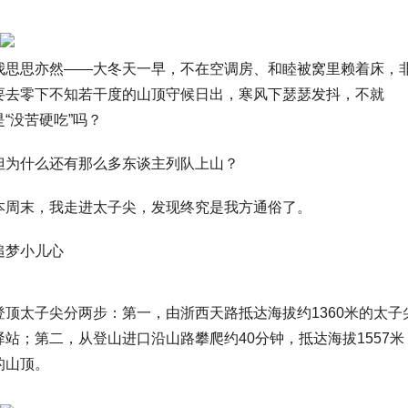
我思思亦然——大冬天一早，不在空调房、和睦被窝里赖着床，
要去零下不知若干度的山顶守候日出，寒风下瑟瑟发抖，不就
是“没苦硬吃”吗？
但为什么还有那么多东谈主列队上山？
本周末，我走进太子尖，发现终究是我方通俗了。
追梦小儿心
登顶太子尖分两步：第一，由浙西天路抵达海拔约1360米的太子
驿站；第二，从登山进口沿山路攀爬约40分钟，抵达海拔1557米
的山顶。