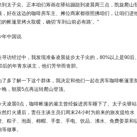
来到太子尖。正本咱们筹画在驿站蹦跶到凌晨两三点，凯旋爬山
顶，好在这边的咖啡房车主、摊位商家都很照拂咱们，让咱们进
们的帐篷里烤火取暖，确切‘车到山前必有路’。”
少年中国说
在寻访经过中，我发现准备凌晨徒步太子尖的，80%以上是90后
00后的年青东谈主，他们芳华而丧胆。
为了多了解一下这个群体，我决定和他们一起在房车咖啡帐篷里
一晚，朝晨5点再运转爬山登顶。
今天凌晨0点，咖啡帐篷的雇主曾经躲进房车睡下了。太子尖驿站
依然灯火通后，责任主谈主员们周末24小时为前来的旅友提给水
饺、粽子、泡面、棉帽、手套、手电、饮品、沸水、免费姜茶和
询等做事。