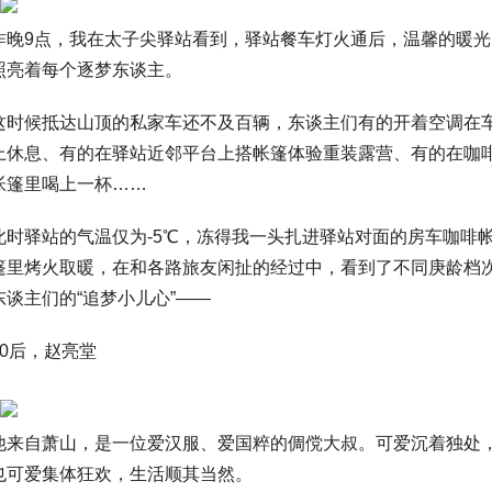
昨晚9点，我在太子尖驿站看到，驿站餐车灯火通后，温馨的暖光
照亮着每个逐梦东谈主。
这时候抵达山顶的私家车还不及百辆，东谈主们有的开着空调在
上休息、有的在驿站近邻平台上搭帐篷体验重装露营、有的在咖
帐篷里喝上一杯……
此时驿站的气温仅为-5℃，冻得我一头扎进驿站对面的房车咖啡
篷里烤火取暖，在和各路旅友闲扯的经过中，看到了不同庚龄档
东谈主们的“追梦小儿心”——
70后，赵亮堂
他来自萧山，是一位爱汉服、爱国粹的倜傥大叔。可爱沉着独处
也可爱集体狂欢，生活顺其当然。