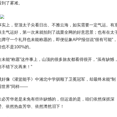
看到了雾凇。
事实上，登顶太子尖看日出、不雅云海，如实需要一定气运。有
谈主气运好，第一次来就拍到了战栗全网的好意思景；也有在太
尖蹲守一个礼拜也未能称愿的，即便征象APP报信说“很有可能”
但也不是100%的。
在未能“称愿”这件事上，山顶的很多旅友都看得很开，“虽有缺憾
但不错下次再来！”
就好像《灌篮能手》中湘北中学驯顺了卫冕冠军，却最终未能“制
霸世界”同样——
未必芳华老是未免有些许缺憾的，但运道的是，咱们依然保抓深
爱、依然热血芳华、依然潸然泪下！