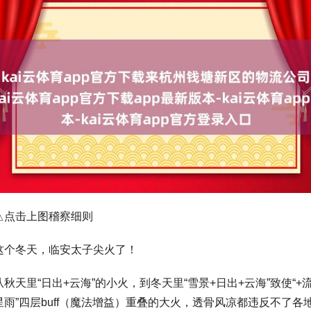
△点击上图稽察细则
这个冬天，临安太子尖火了！
从秋天里“日出+云海”的小火，到冬天里“雪景+日出+云海”致使“+
星雨”四层buff（魔法增益）重叠的大火，透骨风凉都违反不了各