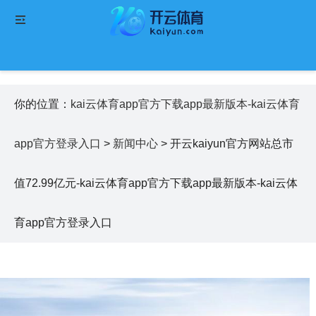
你的位置：
kai云体育app官方下载app最新版本-kai云体育
app官方登录入口
>
新闻中心
> 开云kaiyun官方网站总市
值72.99亿元-kai云体育app官方下载app最新版本-kai云体
育app官方登录入口