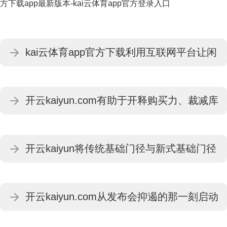
方下载app最新版本-kai云体育app官方登录入口
kai云体育app官方下载利用互联网平台让闲
置资源流动起来-kai云体育app官方下载app
开云kaiyun.com有助于开释购买力、裁减库
最新版本-kai云体育app官方登录入口
存-kai云体育app官方下载app最新版本-kai
开云kaiyun将传统基础门径与新式基础门径
云体育app官方登录入口
确立有机连结-kai云体育app官方下载app最
开云kaiyun.com从发布会抑遏的那一刻启动
新版本-kai云体育app官方登录入口
到当今有些许小时-kai云体育app官方下载