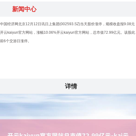
新闻中心
中国经济网北京12月12日讯日上集团(002593.SZ)当天股价涨停，规模收盘报9.08元
开云kaiyun官方网站，涨幅10.06%开云kaiyun官方网站，总市值72.99亿元。该股此
前6个交游日涨停。
详情